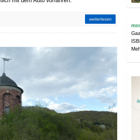
tlich mit dem Auto vorfahren.
sprechen
weiterlesen
mos
Gaa
ISB
fad!
Meh