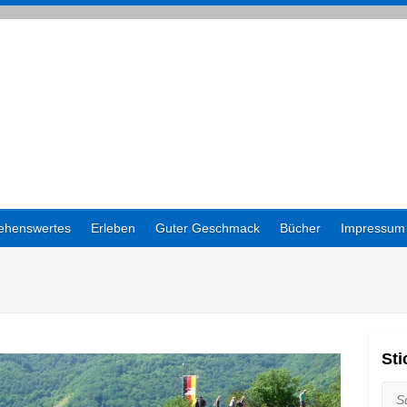
ehenswertes
Erleben
Guter Geschmack
Bücher
Impressum
prechen
St
Suc