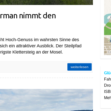
derman nimmt den
richt Hoch-Genuss im wahrsten Sinne des
ch ein attraktiver Ausblick. Der Steilpfad
erigste Klettersteig an der Mosel.
pfad!
weiterlesen
Glü
Fah
Dro
ern
ISB
Meh