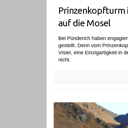
Prinzenkopfturm i
auf die Mosel
Bei Pünderich haben engagier
gestellt. Denn vom Prinzenko
Visier, eine Einzigartigkeit in
nicht.
Prinzenkopfturm in Pünderich: Mehr Blic
Dieser Rundwanderweg überrascht mit 