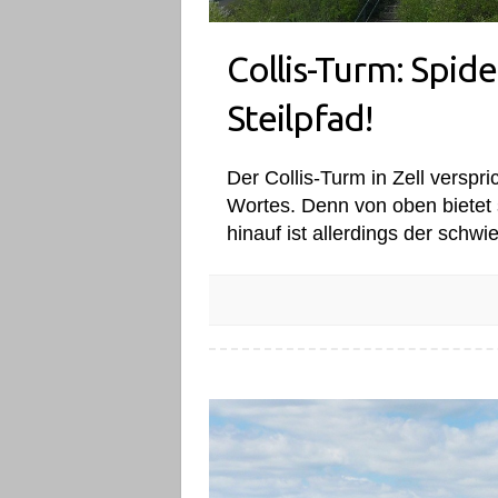
Collis-Turm: Spi
Steilpfad!
Der Collis-Turm in Zell versp
Wortes. Denn von oben bietet si
hinauf ist allerdings der schwi
Collis-Turm: Spiderman nimmt den Steil
Magische Mosel! Diese 14 Orte verzaub