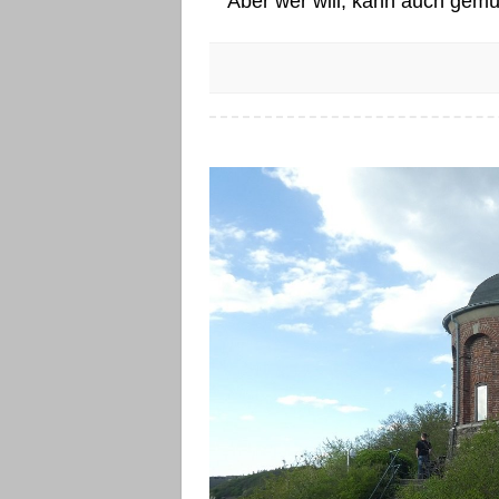
Aber wer will, kann auch gemü
Hier gibt’s diese Aussicht, von der alle 
Collis-Turm: Spiderman nimmt den Steilp