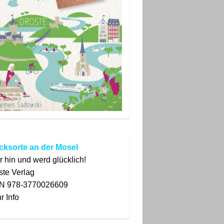
cksorte an der Mosel
r hin und werd glücklich!
ste
Verlag
N 978-3770026609
r Info