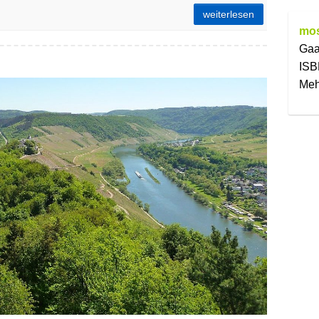
ern
weiterlesen
mos
Gaa
ISB
 auf die Mosel
Meh